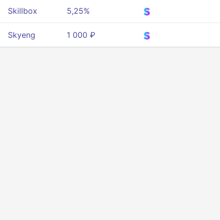
Skillbox
5,25%
Skyeng
1 000 ₽
Конфиденциальность
Условия
О нас
API разработчиков
© 2025 Все права защищены.