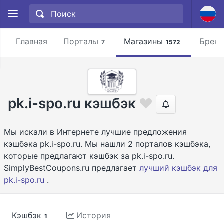
Главная
Порталы
Магазины
Брен
7
1572
pk.i-spo.ru кэшбэк
Мы искали в Интернете лучшие предложения
кэшбэка pk.i-spo.ru. Мы нашли 2 порталов кэшбэка,
которые предлагают кэшбэк за pk.i-spo.ru.
SimplyBestCoupons.ru предлагает
лучший кэшбэк для
pk.i-spo.ru
.
Кэшбэк
История
1