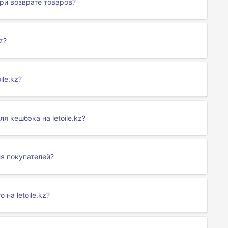
при возврате товаров?
z?
ile.kz?
я кешбэка на letoile.kz?
для покупателей?
а letoile.kz?