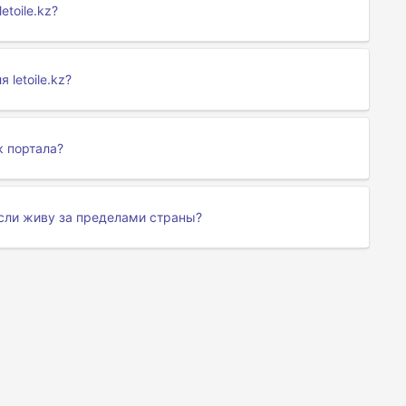
toile.kz?
letoile.kz?
к портала?
 если живу за пределами страны?