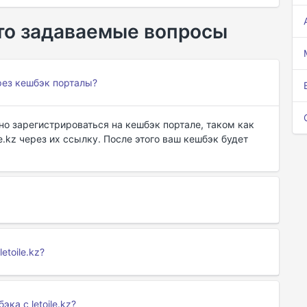
асто задаваемые вопросы
ерез кешбэк порталы?
жно зарегистрироваться на кешбэк портале, таком как
le.kz через их ссылку. После этого ваш кешбэк будет
etoile.kz?
ка с letoile.kz?