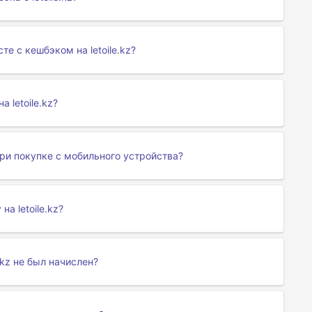
те с кешбэком на letoile.kz?
 letoile.kz?
при покупке с мобильного устройства?
а letoile.kz?
e.kz не был начислен?