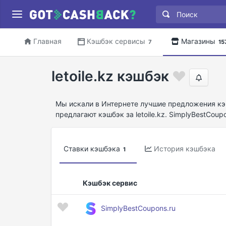
Главная
Кэшбэк сервисы
Магазины
7
15
letoile.kz кэшбэк
Мы искали в Интернете лучшие предложения кэшб
предлагают кэшбэк за letoile.kz. SimplyBestCoup
Ставки кэшбэка
История кэшбэка
1
Кэшбэк сервис
SimplyBestCoupons.ru