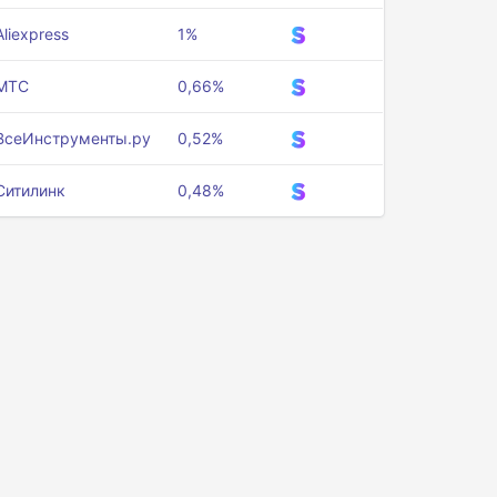
Aliexpress
1%
МТС
0,66%
ВсеИнструменты.ру
0,52%
Ситилинк
0,48%