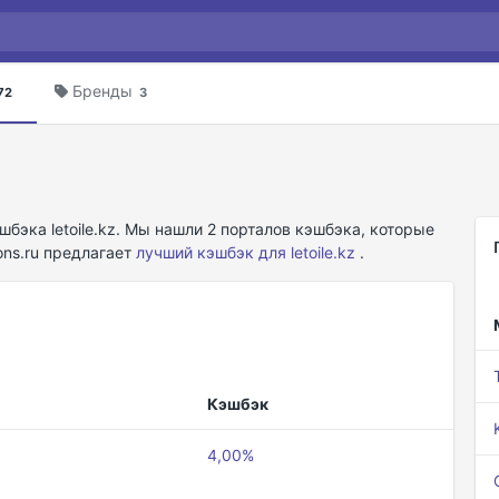
Бренды
72
3
эка letoile.kz. Мы нашли 2 порталов кэшбэка, которые
ons.ru предлагает
лучший кэшбэк для letoile.kz
.
Кэшбэк
4,00%