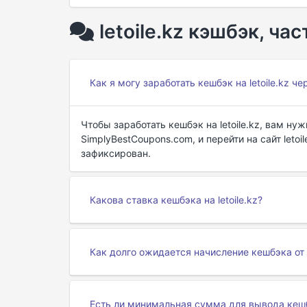
letoile.kz кэшбэк, ч
Как я могу заработать кешбэк на letoile.kz ч
Чтобы заработать кешбэк на letoile.kz, вам ну
SimplyBestCoupons.com, и перейти на сайт letoi
зафиксирован.
Какова ставка кешбэка на letoile.kz?
Как долго ожидается начисление кешбэка от l
Есть ли минимальная сумма для вывода кешбэ