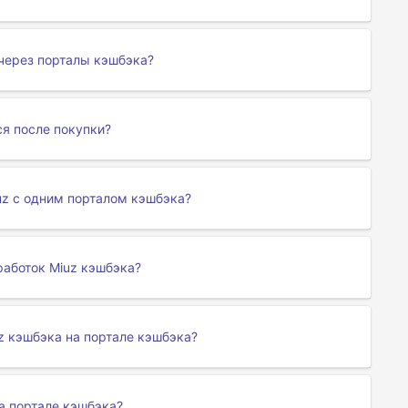
через порталы кэшбэка?
ся после покупки?
uz с одним порталом кэшбэка?
работок Miuz кэшбэка?
z кэшбэка на портале кэшбэка?
а портале кэшбэка?