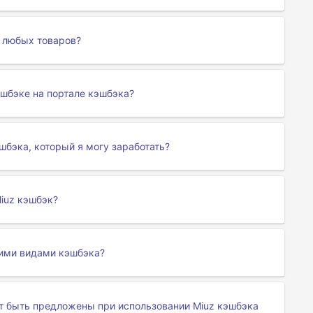
е любых товаров?
эшбэке на портале кэшбэка?
шбэка, который я могу заработать?
iuz кэшбэк?
гими видами кэшбэка?
т быть предложены при использовании Miuz кэшбэка