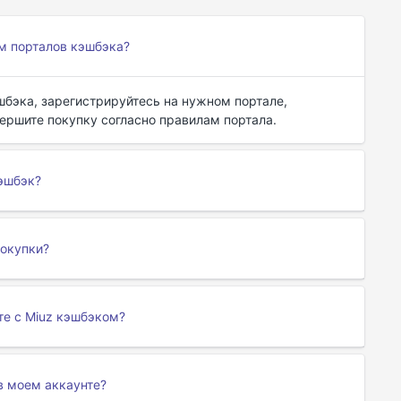
ем порталов кэшбэка?
шбэка, зарегистрируйтесь на нужном портале,
вершите покупку согласно правилам портала.
эшбэк?
покупки?
те с Miuz кэшбэком?
 в моем аккаунте?