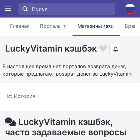
Главная
Порталы
Магазины
Брен
7
1572
LuckyVitamin кэшбэк
В настоящее время нет порталов возврата денег,
которые предлагают возврат денег за LuckyVitamin.
История
LuckyVitamin кэшбэк,
часто задаваемые вопросы