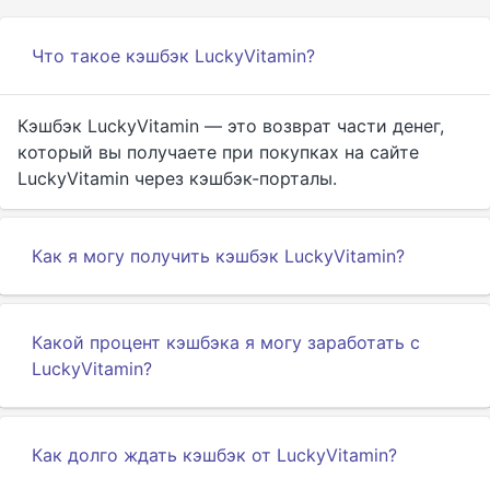
Что такое кэшбэк LuckyVitamin?
Кэшбэк LuckyVitamin — это возврат части денег,
который вы получаете при покупках на сайте
LuckyVitamin через кэшбэк-порталы.
Как я могу получить кэшбэк LuckyVitamin?
Какой процент кэшбэка я могу заработать с
LuckyVitamin?
Как долго ждать кэшбэк от LuckyVitamin?