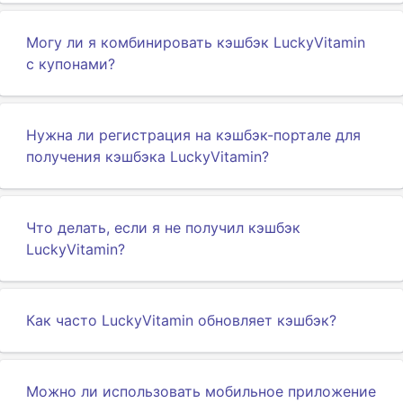
Могу ли я комбинировать кэшбэк LuckyVitamin
с купонами?
Нужна ли регистрация на кэшбэк-портале для
получения кэшбэка LuckyVitamin?
Что делать, если я не получил кэшбэк
LuckyVitamin?
Как часто LuckyVitamin обновляет кэшбэк?
Можно ли использовать мобильное приложение