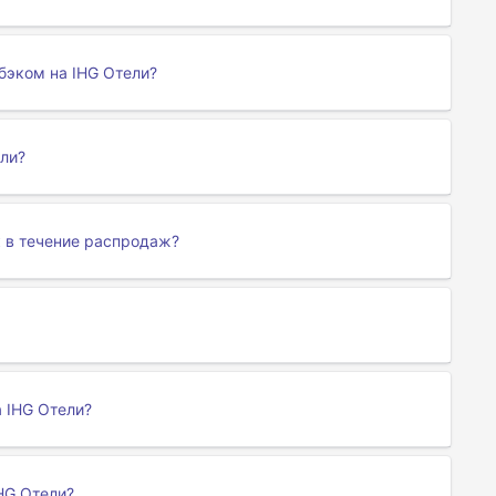
бэком на IHG Отели?
ели?
 в течение распродаж?
а IHG Отели?
HG Отели?