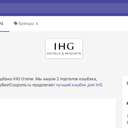
Бренды
72
3
шбэка IHG Отели. Мы нашли 2 порталов кэшбэка,
lyBestCoupons.ru предлагает
лучший кэшбэк для IHG