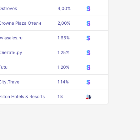
Ostrovok
4,00%
Crowne Plaza Отели
2,00%
Aviasales.ru
1,65%
Слетать.ру
1,25%
Tutu
1,20%
City.Travel
1,14%
Hilton Hotels & Resorts
1%