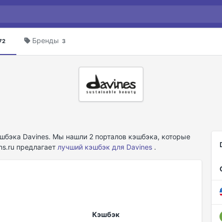
Бренды
72
3
бэка Davines. Мы нашли 2 порталов кэшбэка, которые
ns.ru предлагает
лучший кэшбэк для Davines
.
Кэшбэк