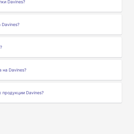
ки Davines?
 Davines?
?
 на Davines?
к продукции Davines?