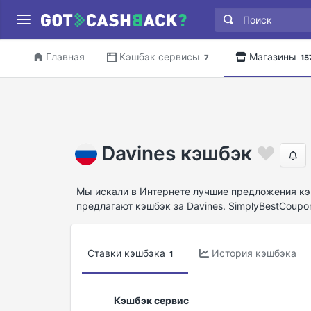
Главная
Кэшбэк сервисы
Магазины
7
15
Davines кэшбэк
Мы искали в Интернете лучшие предложения кэш
предлагают кэшбэк за Davines. SimplyBestCoupo
Ставки кэшбэка
История кэшбэка
1
Кэшбэк сервис