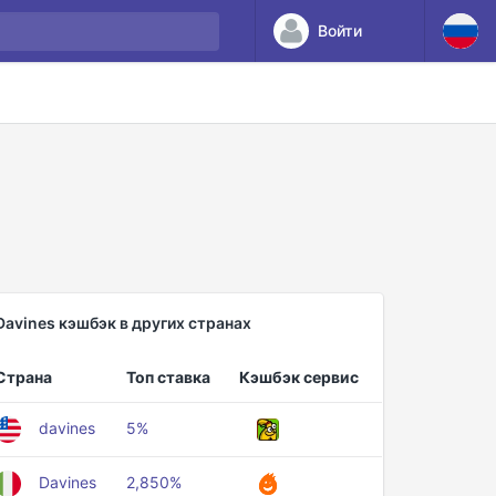
Войти
Davines кэшбэк в других странах
Страна
Топ ставка
Кэшбэк сервис
davines
5%
Davines
2,850%