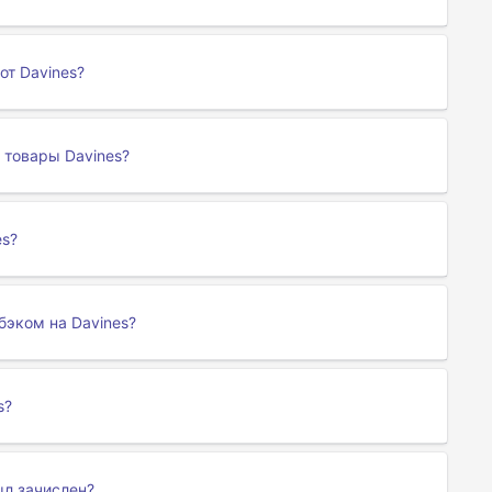
от Davines?
 товары Davines?
es?
бэком на Davines?
s?
ыл зачислен?