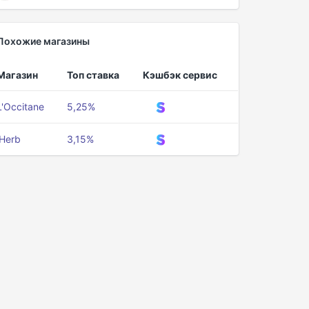
Похожие магазины
Магазин
Топ ставка
Кэшбэк сервис
L'Occitane
5,25%
iHerb
3,15%