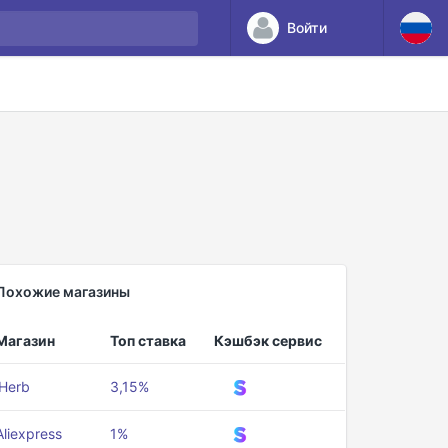
Войти
Похожие магазины
Магазин
Топ ставка
Кэшбэк сервис
iHerb
3,15%
Aliexpress
1%