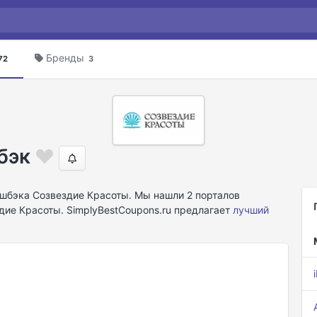
Бренды
72
3
бэк
шбэка Созвездие Красоты. Мы нашли 2 порталов
дие Красоты. SimplyBestCoupons.ru предлагает
лучший